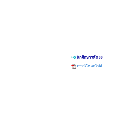
นักศึกษารหัส 60
ดาวน์โหลดไฟล์