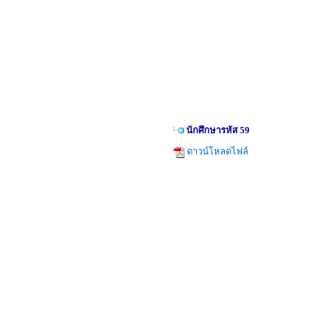
นักศึกษารหัส 59
ดาวน์โหลดไฟล์